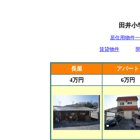
田井小
居住用物件一
賃貸物件
長屋
アパート
4万円
6万円