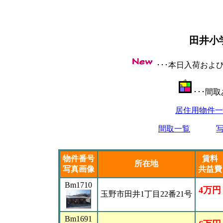
田井小
･･･本日入荷お
･･･間
居住用物件一
間取一覧
物件番号
賃料
所在地
写真画像
共益費
Bm1710
4万円
玉野市田井1丁目22番21号
Bm1691