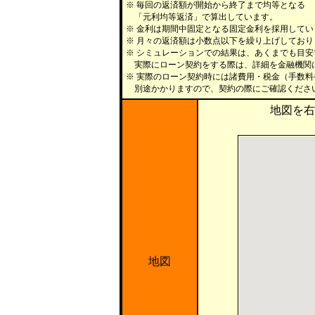
※ 毎回の返済額が開始から終了まで均等となる
「元利均等返済」で算出しています。
※ 金利は期間中固定となる固定金利を採用してい
※ 月々の返済額は小数点以下を繰り上げしており
※ シミュレーションでの結果は、あくまでも目
実際にローン契約をする際は、詳細を金融機関
※ 実際のローン契約時には諸費用・税金（手数
別途かかりますので、契約の際にご確認くださ
地図を右
地図