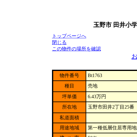
玉野市 田井小
トップページへ
閉じる
この物件の場所を確認
物件番号
Bt1763
種目
売地
坪単価
6.43万円
所在地
玉野市田井2丁目25番
私道面積
用途地域
第一種低層住居専用地