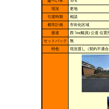
建ぺい率
50％
現況
更地
引渡時期
相談
都市計画
市街化区域
接道
西 5m(幅員) 公道 位置指
セットバック
無
特色
現況渡し（契約不適合