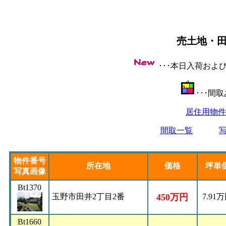
売土地・
･･･本日入荷お
･･･間
居住用物件
間取一覧
物件番号
所在地
価格
坪単
写真画像
Bt1370
玉野市田井2丁目2番
450万円
7.91
Bt1660