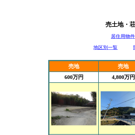
売土地・
居住用物件
地区別一覧
売地
売地
600万円
4,800万円