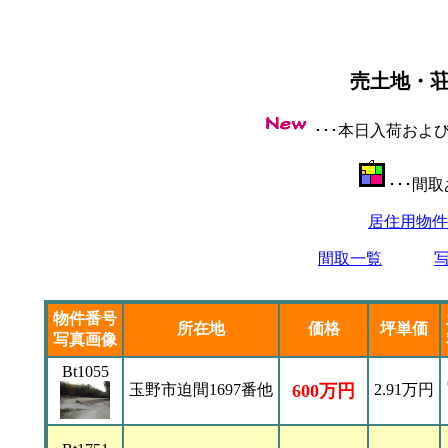
売土地・
･･･本日入荷お
･･･間
居住用物件
間取一覧
物件番号
所在地
価格
坪単価
写真画像
Bt1055
玉野市迫間1697番他
600万円
2.91万円