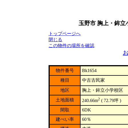
玉野市 胸上・鉾立
トップページへ
閉じる
この物件の場所を確認
物件番号
Bk1654
種目
中古古民家
地区
胸上・鉾立小学校区
2
土地面積
240.66m
( 72.79坪 )
間取
6DK
建ぺい率
60％