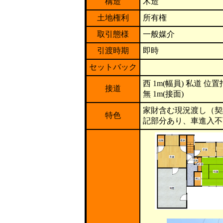
構造
木造
土地権利
所有権
取引態様
一般媒介
引渡時期
即時
セットバック
西 1m(幅員) 私道 位
接道
無 1m(接面)
家財含む現況渡し（契
特色
記部分あり、車進入不