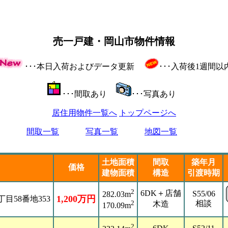
売一戸建・岡山市物件情報
･･･本日入荷およびデータ更新
･･･入荷後1週間以
･･･間取あり
･･･写真あり
居住用物件一覧へ
トップページへ
間取一覧
写真一覧
地図一覧
土地面積
間取
築年月
価格
建物面積
構造
引渡時期
2
6DK＋店舗
S55/06
282.03m
1,200万円
目58番地353
相談
2
木造
170.09m
2